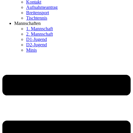
Kontakt
Aufnahmeantrag
Breitensport
Tischtennis
Mannschaften
1. Mannschaft
2. Mannschaft
D1-Jugend
D2-Jugend
Minis