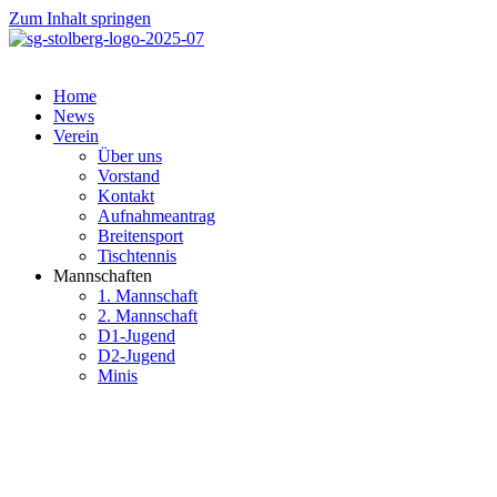
Zum Inhalt springen
Home
News
Verein
Über uns
Vorstand
Kontakt
Aufnahmeantrag
Breitensport
Tischtennis
Mannschaften
1. Mannschaft
2. Mannschaft
D1-Jugend
D2-Jugend
Minis